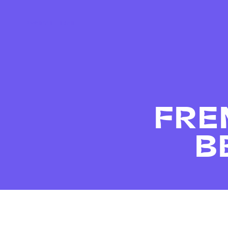
01/10 – 03/10
FRE
B