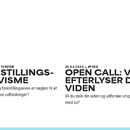
her.
NTERVIEW
25.04.2025
NYHED
STILLINGS-
OPEN CALL: V
VISME
EFTERLYSER 
VIDEN
 forestillingsevne er nøglen til at
ore udfordringer?
Vil du dele din viden og udforske uto
med os?