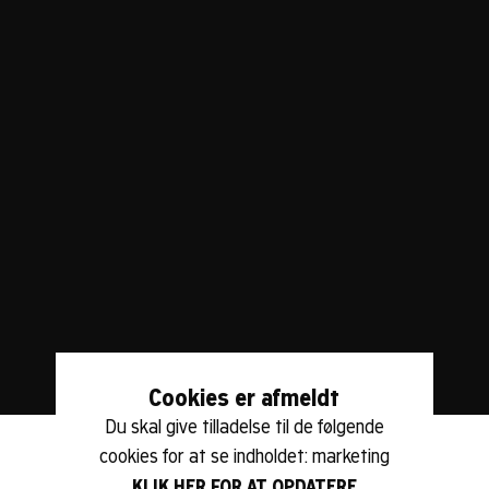
Hvis du vil prøve at udforske din egen forestillingsevne,
har Phoebe Tickell skabt "The Impossible Train Story" –
en oplevelsesbaseret narrativ øvelse.
Find et stille sted og se videoen nedenfor. Efter at have
set den, brug 6-7 minutter på at skrive dine tanker om
følgende spørgsmål: Hvilke spørgsmål stiller du, når du
stiger af toget? Hvad ser, føler og bemærker du? Hvad
sker der dernæst?
Cookies er afmeldt
Du skal give tilladelse til de følgende
cookies for at se indholdet: marketing
KLIK HER FOR AT OPDATERE