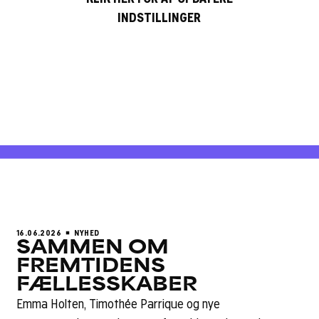
Hvis du vil dykke dybere ned i Phoebe Tickells arbejde og
INDSTILLINGER
udforske forestillingsevnens transformative kraft kan du
besøge hendes
hjemmeside
og blive klogere på hendes
projekter, tekster og foredrag. Du kan også udforske
Moral Imaginations
, som fokuserer på systemforandring,
kollektiv forestillingsevne og regenerative fremtider.
16.06.2026
NYHED
SAMMEN OM
FREMTIDENS
FÆLLESSKABER
Emma Holten, Timothée Parrique og nye