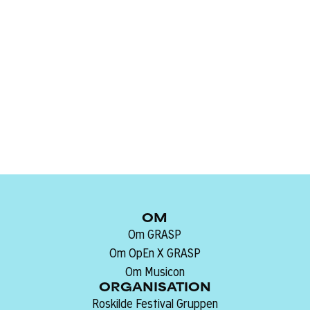
Anja Mølle Lindelof, Lektor, Roskilde Universitet
Jens Christian Nielsen, Analysechef, Kulturens
analyseinstitut
Sprog:
OM
Om GRASP
Om OpEn X GRASP
Om Musicon
ORGANISATION
Roskilde Festival Gruppen