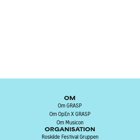
Deltagere
Nicolas Padfield, laboratorieleder, Fablab RUC
Sprog:
OM
Om GRASP
Om OpEn X GRASP
Om Musicon
ORGANISATION
Roskilde Festival Gruppen